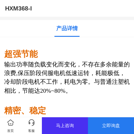
HXM368-I
产品详情
超强节能
输出功率随负载变化而变化，不存在多余能量的
浪费,保压阶段伺服电机低速运转，耗能极低，
冷却阶段电机不工作，耗电为零。与普通注塑机
相比，节能达20%~80%。
精密、稳定
配备高精度、高灵敏旋转编码器、压力传感器,
马上咨询
立即询盘
分别对流量与压力进行监控与反馈。依据反馈信
首页
客服